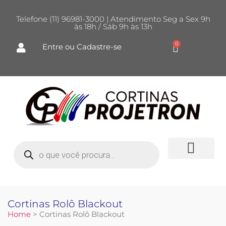
Telefone (11) 96981-3000 | Atendimento Seg a Sex 9h
às 18h / Sáb 9h às 13h
0
Entre ou Cadastre-se
Cortinas Rolô Blackout
Home
> Cortinas Rolô Blackout